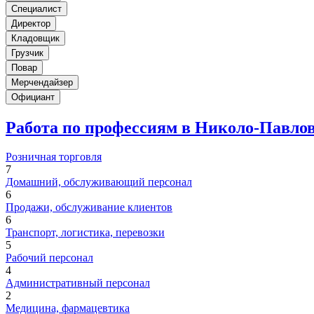
Специалист
Директор
Кладовщик
Грузчик
Повар
Мерчендайзер
Официант
Работа по профессиям в Николо-Павло
Розничная торговля
7
Домашний, обслуживающий персонал
6
Продажи, обслуживание клиентов
6
Транспорт, логистика, перевозки
5
Рабочий персонал
4
Административный персонал
2
Медицина, фармацевтика